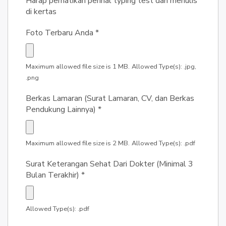
Harap perhatikan perihal typing test dan menulis
di kertas
Foto Terbaru Anda
*
Maximum allowed file size is 1 MB.
Allowed Type(s): .jpg,
.png
Berkas Lamaran (Surat Lamaran, CV, dan Berkas
Pendukung Lainnya)
*
Maximum allowed file size is 2 MB.
Allowed Type(s): .pdf
Surat Keterangan Sehat Dari Dokter (Minimal 3
Bulan Terakhir)
*
Allowed Type(s): .pdf