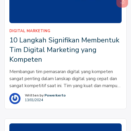
DIGITAL MARKETING
10 Langkah Signifikan Membentuk
Tim Digital Marketing yang
Kompeten
Membangun tim pemasaran digital yang kompeten
sangat penting dalam lanskap digital yang cepat dan
sangat kompetitif saat ini. Tim yang kuat dan mampu
dapat membuat perbedaan dalam berhasil mengarungi
Written by
Powerkerto
kompleksitas pemasaran digital dan mencapai tujuan
13/01/2024
bisnis. Memahami karakteristik dan langkah-langkah
yang terlibat dalam membentuk tim pemasaran digital
yang mahir sangat penting bagi bisnis yang ingin […]