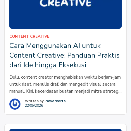
CONTENT CREATIVE
Cara Menggunakan AI untuk
Content Creative: Panduan Praktis
dari Ide hingga Eksekusi
Dulu, content creator menghabiskan waktu berjam-jam
untuk riset, menulis draf, dan mengedit visual secara
manual. Kini, kecerdasan buatan menjadi mitra strategis
yang mengubah alur kerja secara drastis. Artikel ini
Written by
Powerkerto
bukan hanya panduan teknis, melainkan peta jalan bagi
22/05/2026
Anda yang ingin menguasai efisiensi produksi konten
tanpa mengorbankan kualitas dan orisinalitas karya. Di
era Revolusi Industri 4.0 […]