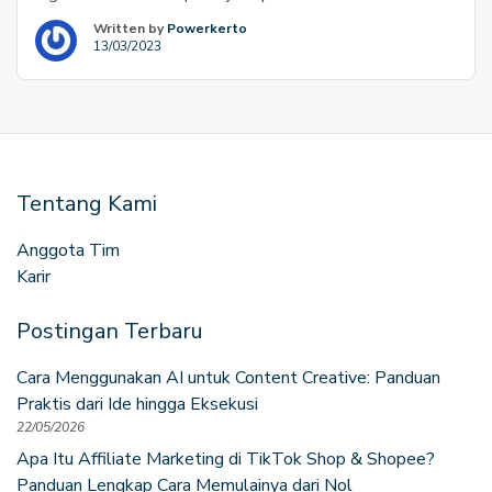
melibatkan penggunaan platform media sosial, mesin
Written by
Powerkerto
pencari, dan iklan online untuk meningkatkan visibilitas
13/03/2023
dan mendapatkan lebih banyak lalu lintas ke situs web
Anda. Pemasar digital juga dapat memanfaatkan email,
aplikasi mobile, dan berbagai produk digital lainnya
untuk […]
Tentang Kami
Anggota Tim
Karir
Postingan Terbaru
Cara Menggunakan AI untuk Content Creative: Panduan
Praktis dari Ide hingga Eksekusi
22/05/2026
Apa Itu Affiliate Marketing di TikTok Shop & Shopee?
Panduan Lengkap Cara Memulainya dari Nol