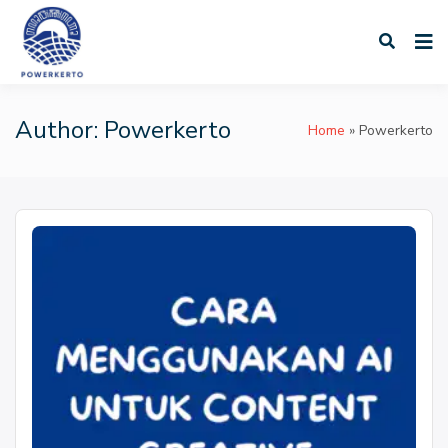
Skip
to
content
PT Powerkerto Wahyu
Keprabon
Author:
Powerkerto
Home
Powerkerto