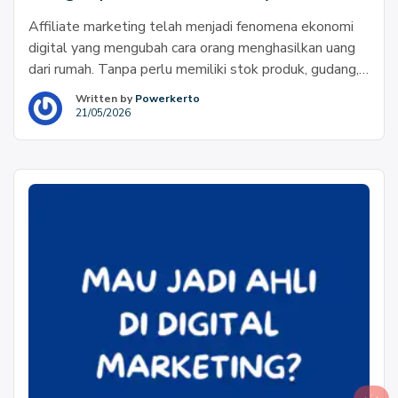
Affiliate marketing telah menjadi fenomena ekonomi
digital yang mengubah cara orang menghasilkan uang
dari rumah. Tanpa perlu memiliki stok produk, gudang,
atau pusing memikirkan logistik pengiriman, siapa pun
Written by
Powerkerto
kini bisa membangun sumber pendapatan melalui
21/05/2026
internet. Fokus utama dari bisnis ini adalah
menjembatani antara konsumen dan penyedia produk
di marketplace. Mengenal Affiliate Marketing: Cara
Menghasilkan Uang […]