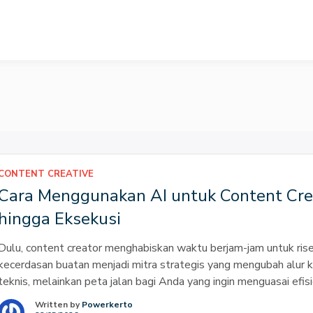
ahyu Keprabon
CONTENT CREATIVE
Cara Menggunakan AI untuk Content Creat
hingga Eksekusi
Dulu, content creator menghabiskan waktu berjam-jam untuk riset,
kecerdasan buatan menjadi mitra strategis yang mengubah alur ker
teknis, melainkan peta jalan bagi Anda yang ingin menguasai efi
orisinalitas karya. Di era Revolusi Industri 4.0 […]
Written by
Powerkerto