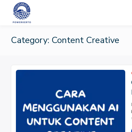
Skip
to
content
PT Powerkerto W
Category:
Content Creative